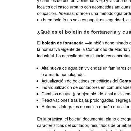
y cambios de uso en Colmenar Viejo y la zona nor
locales del casco urbano con acometidas antiguas,
ocupación. Además, ofrecen una metodología orden
un buen boletín no solo es papel: es seguridad, cu
¿Qué es el boletín de fontanería y c
El
boletín de fontanería
—también denominado cert
la normativa vigente de la Comunidad de Madrid y 
industrial. Lo necesitarás en situaciones concreta
Alta nueva de agua en viviendas unifamiliares 
o armario homologado.
Actualización de boletines en edificios del
Centr
Individualización de contadores en comunidades
Cambios de uso (por ejemplo, de local a vivie
Reactivaciones tras bajas prolongadas, segregaci
Reformas integrales de cocina o baño que alter
En la práctica, el boletín documenta: plano o croqu
características del contador, resultados de prueb