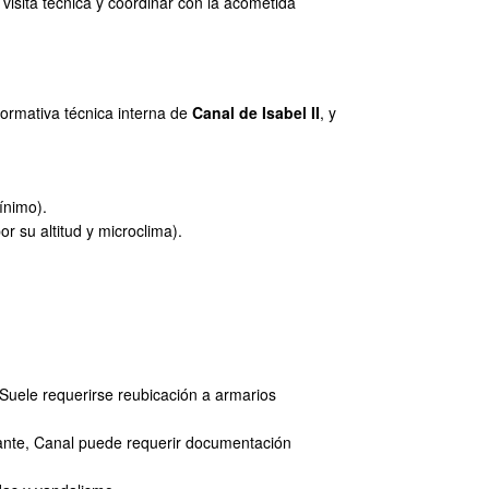
a visita técnica y coordinar con la acometida
normativa técnica interna de
Canal de Isabel II
, y
ínimo).
r su altitud y microclima).
Suele requerirse reubicación a armarios
tante, Canal puede requerir documentación