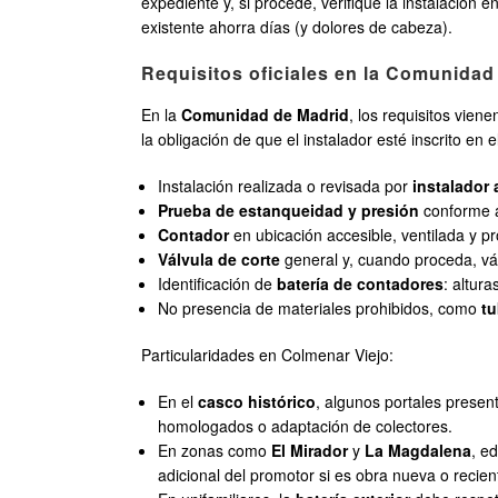
expediente y, si procede, verifique la instalación e
existente ahorra días (y dolores de cabeza).
Requisitos oficiales en la Comunidad
En la
Comunidad de Madrid
, los requisitos vien
la obligación de que el instalador esté inscrito en e
Instalación realizada o revisada por
instalador 
Prueba de estanqueidad y presión
conforme a
Contador
en ubicación accesible, ventilada y p
Válvula de corte
general y, cuando proceda, vál
Identificación de
batería de contadores
: altura
No presencia de materiales prohibidos, como
tu
Particularidades en Colmenar Viejo:
En el
casco histórico
, algunos portales presen
homologados o adaptación de colectores.
En zonas como
El Mirador
y
La Magdalena
, e
adicional del promotor si es obra nueva o recien