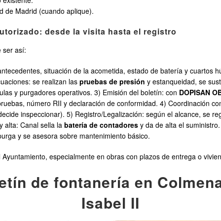
 existente.
 de Madrid (cuando aplique).
orizado: desde la visita hasta el registro
 ser así:
de antecedentes, situación de la acometida, estado de batería y cuarto
uaciones: se realizan las
pruebas de presión
y estanqueidad, se sust
ulas y purgadores operativos. 3) Emisión del boletín: con
DOPISAN OB
e pruebas, número RII y declaración de conformidad. 4) Coordinación c
decide inspeccionar). 5) Registro/Legalización: según el alcance, se re
y alta: Canal sella la
batería de contadores
y da de alta el suministro. 
e purga y se asesora sobre mantenimiento básico.
del Ayuntamiento, especialmente en obras con plazos de entrega o viv
etín de fontanería en Colmena
Isabel II