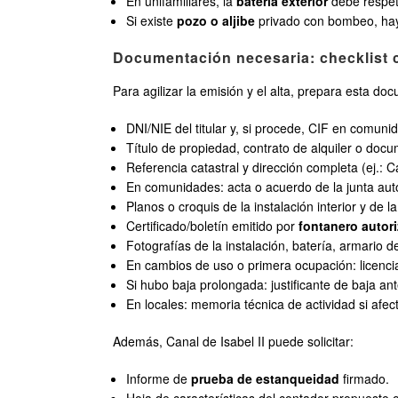
En unifamiliares, la
batería exterior
debe respeta
Si existe
pozo o aljibe
privado con bombeo, hay q
Documentación necesaria: checklist 
Para agilizar la emisión y el alta, prepara esta do
DNI/NIE del titular y, si procede, CIF en comun
Título de propiedad, contrato de alquiler o doc
Referencia catastral y dirección completa (ej.:
En comunidades: acta o acuerdo de la junta autor
Planos o croquis de la instalación interior y de l
Certificado/boletín emitido por
fontanero autor
Fotografías de la instalación, batería, armario d
En cambios de uso o primera ocupación: licenci
Si hubo baja prolongada: justificante de baja ante
En locales: memoria técnica de actividad si afect
Además, Canal de Isabel II puede solicitar:
Informe de
prueba de estanqueidad
firmado.