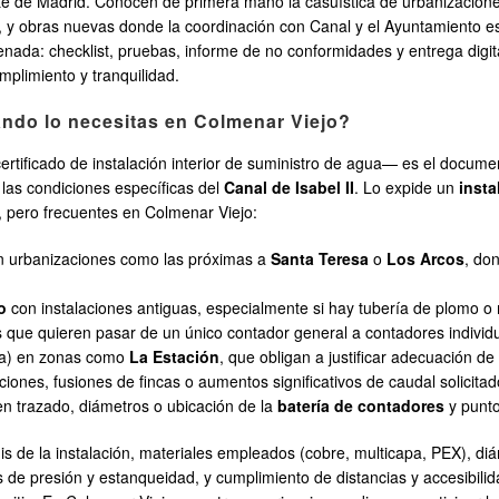
te de Madrid. Conocen de primera mano la casuística de urbanizacion
 y obras nuevas donde la coordinación con Canal y el Ayuntamiento es 
ada: checklist, pruebas, informe de no conformidades y entrega digit
mplimiento y tranquilidad.
uándo lo necesitas en Colmenar Viejo?
ificado de instalación interior de suministro de agua— es el documen
las condiciones específicas del
Canal de Isabel II
. Lo expide un
insta
s, pero frecuentes en Colmenar Viejo:
en urbanizaciones como las próximas a
Santa Teresa
o
Los Arcos
, do
o
con instalaciones antiguas, especialmente si hay tubería de plomo o 
 que quieren pasar de un único contador general a contadores individu
nda) en zonas como
La Estación
, que obligan a justificar adecuación de 
ones, fusiones de fincas o aumentos significativos de caudal solicitad
en trazado, diámetros o ubicación de la
batería de contadores
y punto
is de la instalación, materiales empleados (cobre, multicapa, PEX), diá
as de presión y estanqueidad, y cumplimiento de distancias y accesibil