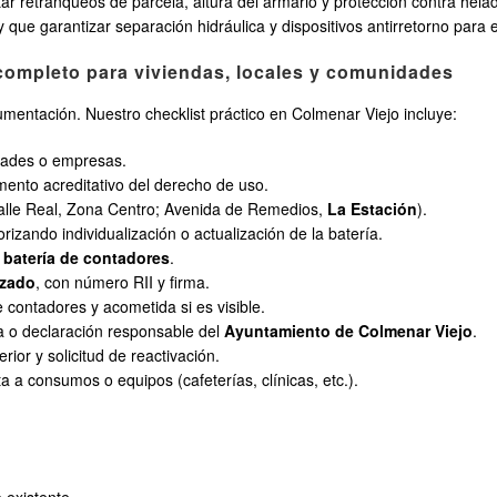
r retranqueos de parcela, altura del armario y protección contra hela
ue garantizar separación hidráulica y dispositivos antirretorno para 
completo para viviendas, locales y comunidades
cumentación. Nuestro checklist práctico en Colmenar Viejo incluye:
idades o empresas.
umento acreditativo del derecho de uso.
 Calle Real, Zona Centro; Avenida de Remedios,
La Estación
).
izando individualización o actualización de la batería.
a
batería de contadores
.
izado
, con número RII y firma.
e contadores y acometida si es visible.
a o declaración responsable del
Ayuntamiento de Colmenar Viejo
.
rior y solicitud de reactivación.
a a consumos o equipos (cafeterías, clínicas, etc.).