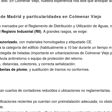
n sitio. En Colmenar Viejo, nuestra experiencia nos dice que anticipar l
 de Madrid y particularidades en Colmenar Viejo
en marcados por el Reglamento de Distribución y Utilización de Aguas, 
l
Registro Industrial (RII)
. A grandes rasgos, se exige:
autorizado
, con materiales homologados y etiquetado CE.
 la categoría del edificio (habitualmente a 10 bar durante un tiempo m
rotegida de heladas (importante en urbanizaciones de Colmenar Viejo po
vula antirretorno o equipo de protección del retorno.
s, distancias, colectores, y correcta señalización.
berías de plomo
, y sustitución de tramos no conformes.
tan cuartos de contadores reducidos o ubicaciones no reglamentarias. 
dificaciones recientes ya cuentan con preinstalación adecuada; no obs
te.