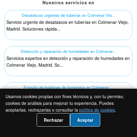
Nuestros servicios en
Desatascos urgentes de tuberías en Colmenar Vie...
Servicio urgente de desatascos en tuberías en Colmenar Viejo,
Madrid. Soluciones rápida...
Detección y reparación de humedades en Colmenar...
Servicios expertos en detección y reparación de humedades en
Colmenar Viejo, Madrid. So...
Emisión de boletines de fontanería en Colmenar ...
Descubre nuestros boletines de fontanería en Colmenar Viejo,
Usamos cookies propias con fines técnicos y, con tu permiso,
Madrid. Servicios rápidos ...
cookies de análisis para mejorar tu experiencia. Puedes
aceptarlas, rechazarlas o consultar la
política de cookies
.
📲 Llámanos 919 93 18 54
Rechazar
Aceptar
Instalación de sanitarios y grifería en Colmena...
Instalación profesional de sanitarios y grifería en Colmenar