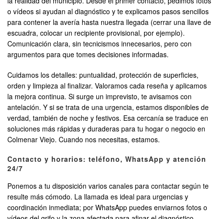
la realidad del municipio. Desde el primer contacto, pedimos fotos
o vídeos si ayudan al diagnóstico y te explicamos pasos sencillos
para contener la avería hasta nuestra llegada (cerrar una llave de
escuadra, colocar un recipiente provisional, por ejemplo).
Comunicación clara, sin tecnicismos innecesarios, pero con
argumentos para que tomes decisiones informadas.
Cuidamos los detalles: puntualidad, protección de superficies,
orden y limpieza al finalizar. Valoramos cada reseña y aplicamos
la mejora continua. Si surge un imprevisto, te avisamos con
antelación. Y si se trata de una urgencia, estamos disponibles de
verdad, también de noche y festivos. Esa cercanía se traduce en
soluciones más rápidas y duraderas para tu hogar o negocio en
Colmenar Viejo. Cuando nos necesitas, estamos.
Contacto y horarios: teléfono, WhatsApp y atención
24/7
Ponemos a tu disposición varios canales para contactar según te
resulte más cómodo. La llamada es ideal para urgencias y
coordinación inmediata; por WhatsApp puedes enviarnos fotos o
vídeos del grifo y la zona afectada para afinar el diagnóstico