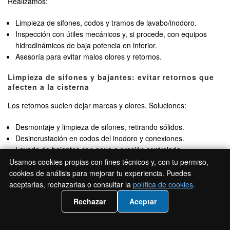
Realizamos:
Limpieza de sifones, codos y tramos de lavabo/inodoro.
Inspección con útiles mecánicos y, si procede, con equipos
hidrodinámicos de baja potencia en interior.
Asesoría para evitar malos olores y retornos.
Limpieza de sifones y bajantes: evitar retornos que
afecten a la cisterna
Los retornos suelen dejar marcas y olores. Soluciones:
Desmontaje y limpieza de sifones, retirando sólidos.
Desincrustación en codos del inodoro y conexiones.
Lavado de bajantes con agua a presión controlada.
Revisión de ventilación de la red para evitar succión de sifones.
Usamos cookies propias con fines técnicos y, con tu permiso,
cookies de análisis para mejorar tu experiencia. Puedes
Consejo: no tirar toallitas ni productos fibrosos. En comunidades
aceptarlas, rechazarlas o consultar la
política de cookies
.
de
La Magdalena
, esto evita el 60% de atascos.
📲 Llámanos 919 93 18 54
Rechazar
Aceptar
Desatascos sin obra: métodos mecánicos e
hidrodinámicos