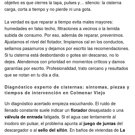
objetivo es que cierres la tapa, pulses y… silencio: la cisterna
carga, corta a tiempo y no pierde ni una gota.
La verdad es que reparar a tiempo evita males mayores:
humedades en falso techo, filtraciones a vecinos o la temida
subida de consumo. Por eso, además de reparar, prevenimos.
Ajustamos el nivel del flotador, limpiamos cal en los conductos,
sellamos pasamuros y dejamos por escrito las recomendaciones.
Si tu cisterna está desbordando o gotea sin descanso, no lo
dejes. Atendemos con prioridad en momentos críticos y damos
garantías por escrito. Profesionalidad, trato cercano y resultados
que se notan en tu día a día.
Diagnóstico experto de cisternas: síntomas, piezas y
tiempos de intervención en Colmenar Viejo
Un diagnóstico acertado empieza escuchando. El ruido de
llenado constante suele indicar un
flotador
desajustado o una
válvula de entrada
fatigada. Si el agua cae lentamente al
inodoro sin pulsar, el problema apunta al
juego de juntas
del
descargador o al
sello del sifón
. En baños de viviendas de
La